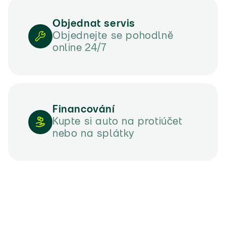
(57)
Objednat servis
Objednejte se pohodlně
(43)
online 24/7
(53)
(9)
(5)
Financování
Kupte si auto na protiúčet
(15)
nebo na splátky
(17)
(24)