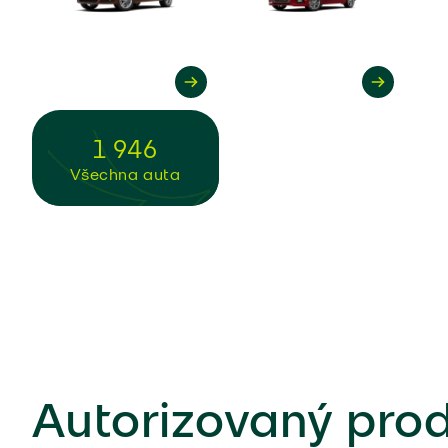
(1)
(70)
(34)
(31)
1 946
Všechna auta
(6)
(1)
(1)
(2)
(46)
(82)
Autorizovaný prod
(4)