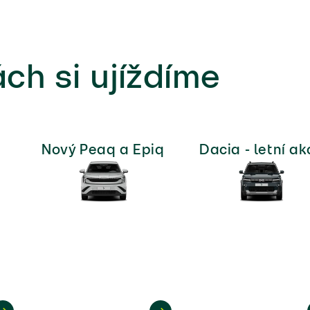
ch si ujíždíme
Nový Peaq a Epiq
Dacia - letní ak