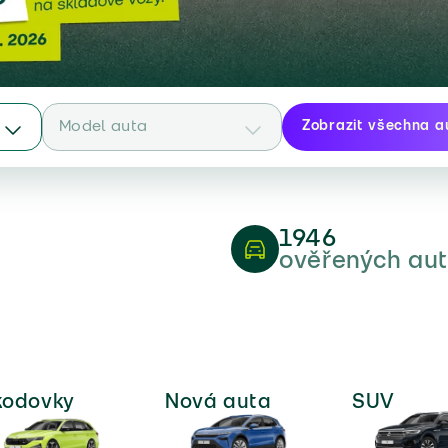
Model auta
Zobrazit všechna a
(643)
(416)
1946
ověřených aut
(91)
(65)
(21)
kodovky
Nová auta
SUV
(1)