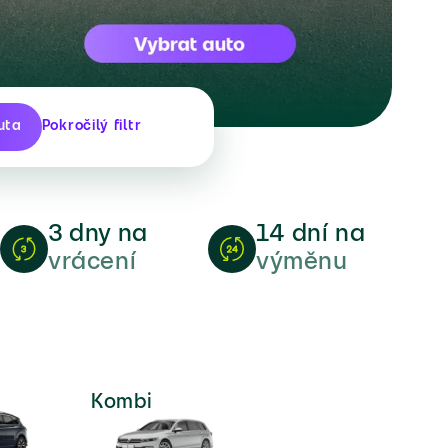
uta
Pokročilý filtr
3 dny na
14 dní na
vrácení
výměnu
Kombi