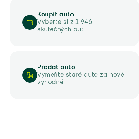
(57)
Koupit auto
Vyberte si z 1 946
(43)
skutečných aut
(53)
(9)
(5)
Prodat auto
Vymeňte staré auto za nové
(15)
výhodně
(17)
(24)