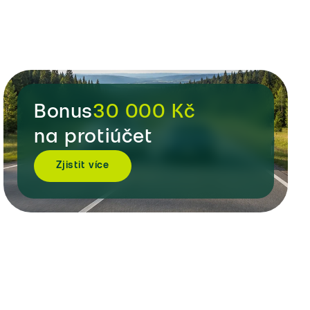
Bonus
30 000 Kč
na protiúčet
Zjistit více