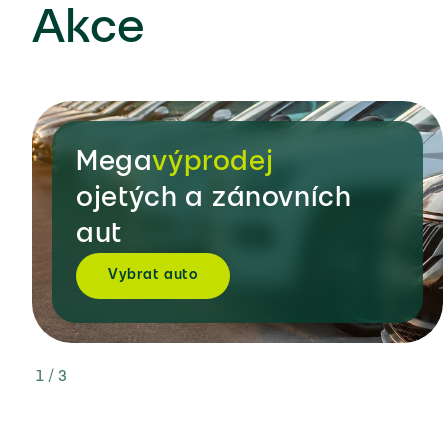
Akce
Mega
výprodej
ojetých a zánovních
aut
Vybrat auto
1 / 3