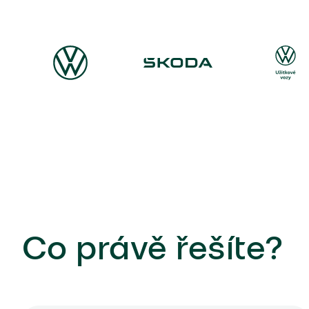
(73)
(10)
(53)
(2)
(1)
(36)
(3)
Co právě řešíte?
(2)
(7)
(20)