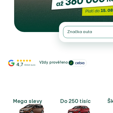
Značka auta
(643)
(416)
Vždy prověřeno
4,7
(91)
(65)
(21)
Mega slevy
Do 250 tisíc
Š
(1)