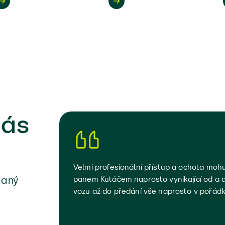
nás
Velmi profesionální přístup a ochota mohu
panem Kutáčem naprosto vynikající od a až
vaný
vozu až do předání vše naprosto v pořád