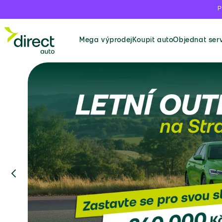
P
Mega výprodej
Koupit auto
Objednat serv