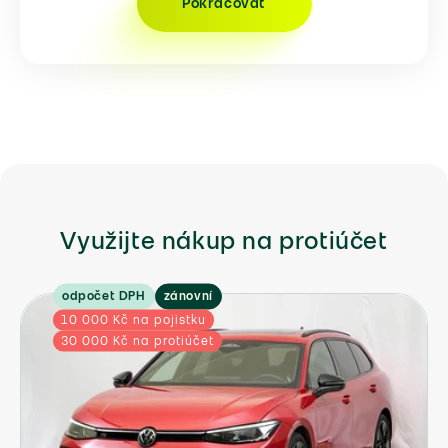
Pokračovat
Využijte nákup na protiúčet
odpočet DPH
zánovní
10 000 Kč na pojistku
30 000 Kč na protiúčet