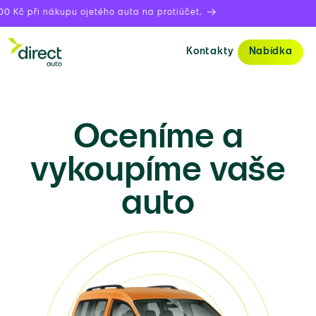
Kč při nákupu ojetého auta na protiúčet.
Kontakty
Nabídka
Oceníme a
vykoupíme vaše
auto