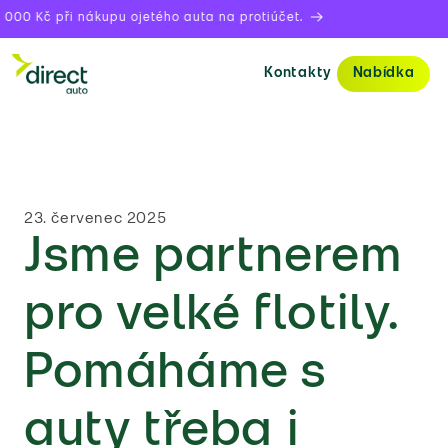
 Kč při nákupu ojetého auta na protiúčet.
Kontakty
Nabídka
23. červenec 2025
Jsme partnerem
pro velké flotily.
Pomáháme s
auty třeba i