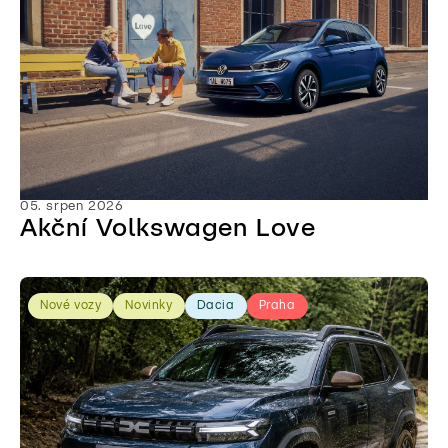
05. srpen 2026
Akční Volkswagen Love
Nové vozy
Novinky
Dacia
Praha