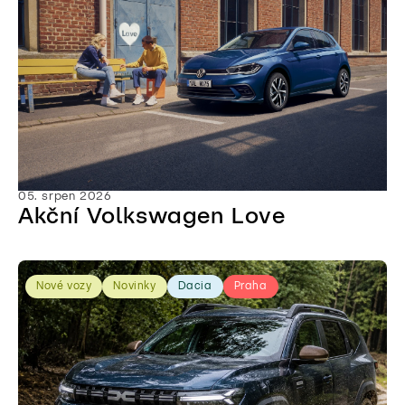
05. srpen 2026
Akční Volkswagen Love
Nové vozy
Novinky
Dacia
Praha