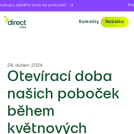
upu ojetého auta na protiúčet.
Právě 
Kontakty
Nabídka
28. duben 2026
Otevírací doba
našich poboček
během
květnových