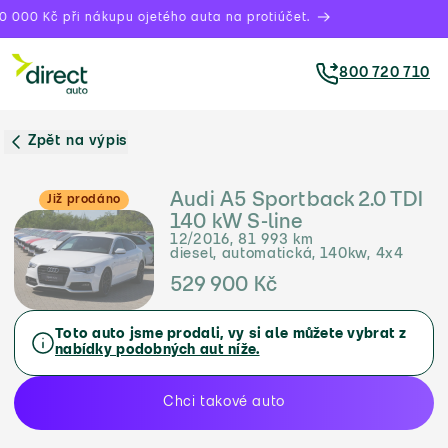
 000 Kč při nákupu ojetého auta na protiúčet.
800 720 710
Zpět na výpis
Audi A5 Sportback 2.0 TDI
Již prodáno
140 kW S-line
12/2016, 81 993 km
diesel, automatická, 140kw, 4x4
529 900 Kč
Toto auto jsme prodali, vy si ale můžete vybrat z
nabídky podobných aut níže.
Chci takové auto