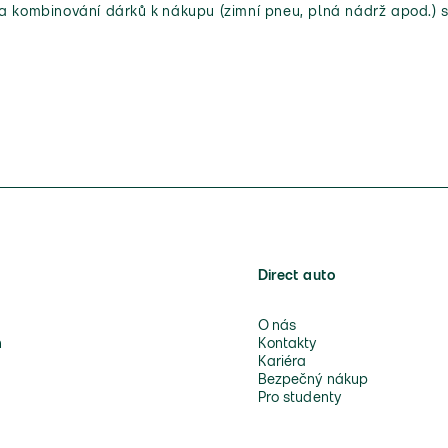
 a kombinování dárků k nákupu (zimní pneu, plná nádrž apod.) s
Direct auto
O nás
n
Kontakty
Kariéra
Bezpečný nákup
Pro studenty