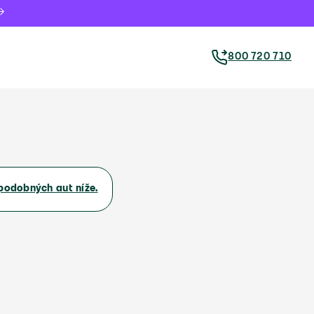
800 720 710
podobných aut níže.