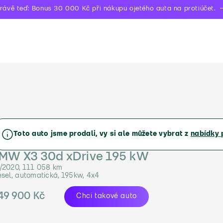
rávě teď: Bonus 30 000 Kč při nákupu ojetého auta na protiúčet.
Toto auto jsme prodali, vy si ale můžete vybrat z
nabídky 
MW X3 30d xDrive 195 kW
/2020, 111 058 km
esel, automatická, 195kw, 4x4
49 900 Kč
Chci takové auto