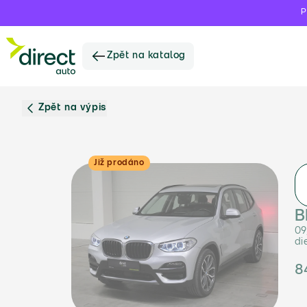
P
Zpět na katalog
Zpět na výpis
Již prodáno
B
09
di
8