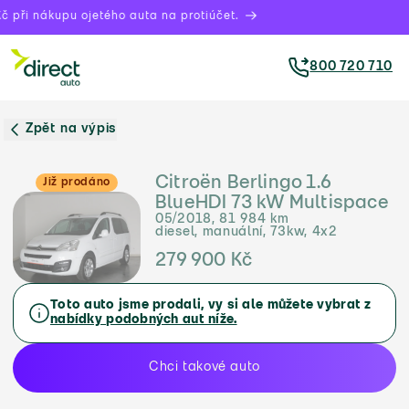
 při nákupu ojetého auta na protiúčet.
800 720 710
Zpět na výpis
Citroën Berlingo 1.6
Již prodáno
BlueHDI 73 kW Multispace
05/2018, 81 984 km
diesel, manuální, 73kw, 4x2
279 900 Kč
Toto auto jsme prodali, vy si ale můžete vybrat z
nabídky podobných aut níže.
Chci takové auto