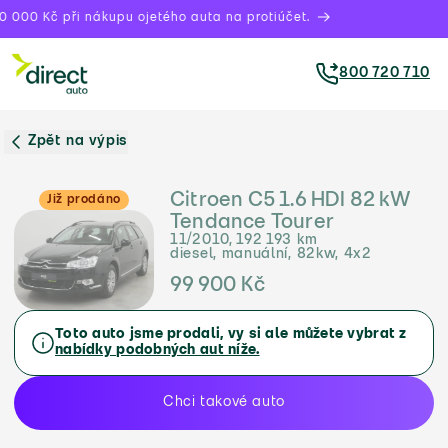
 000 Kč při nákupu ojetého auta na protiúčet.
800 720 710
Zpět na výpis
Citroen C5 1.6 HDI 82 kW
Již prodáno
Tendance Tourer
11/2010, 192 193 km
diesel, manuální, 82kw, 4x2
99 900 Kč
Toto auto jsme prodali, vy si ale můžete vybrat z
nabídky podobných aut níže.
Chci takové auto