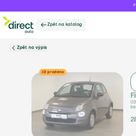
P
Zpět na katalog
Zpět na výpis
Již prodáno
F
03
be
2