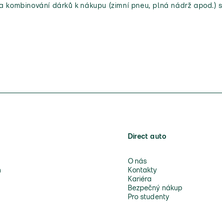
 a kombinování dárků k nákupu (zimní pneu, plná nádrž apod.) s
Direct auto
O nás
n
Kontakty
Kariéra
Bezpečný nákup
Pro studenty