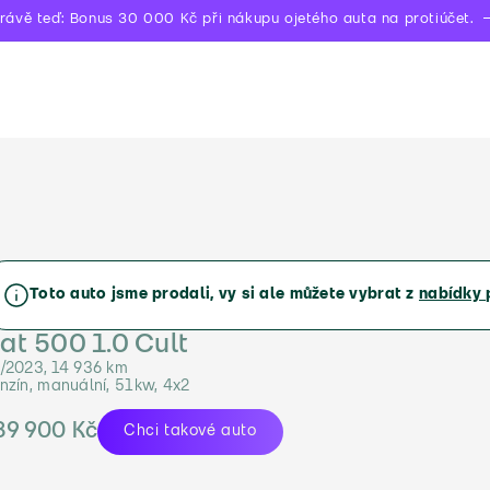
rávě teď: Bonus 30 000 Kč při nákupu ojetého auta na protiúčet.
Toto auto jsme prodali, vy si ale můžete vybrat z
nabídky 
iat 500 1.0 Cult
/2023, 14 936 km
nzín, manuální, 51kw, 4x2
89 900 Kč
Chci takové auto