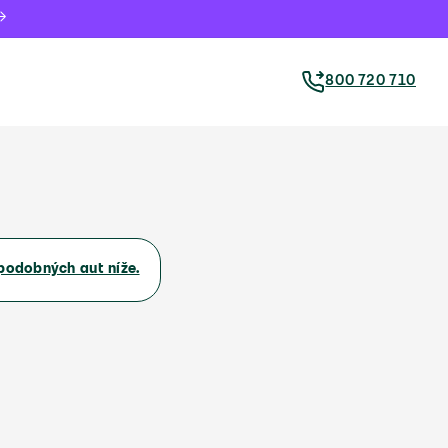
800 720 710
podobných aut níže.