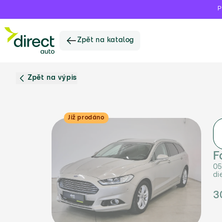
P
Zpět na katalog
Zpět na výpis
Již prodáno
F
05
di
3