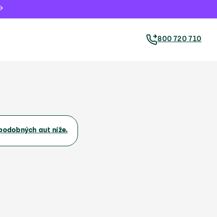
800 720 710
podobných aut níže.