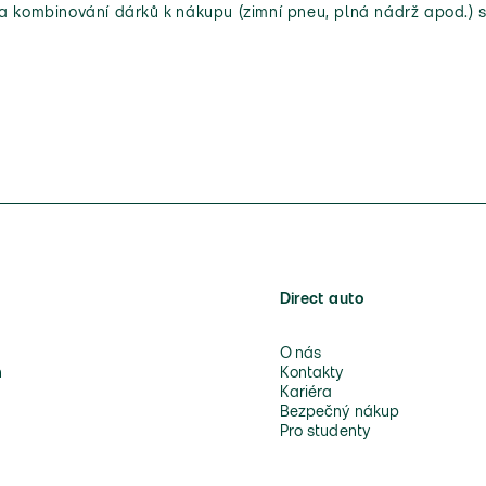
 a kombinování dárků k nákupu (zimní pneu, plná nádrž apod.) s
Direct auto
O nás
n
Kontakty
Kariéra
Bezpečný nákup
Pro studenty