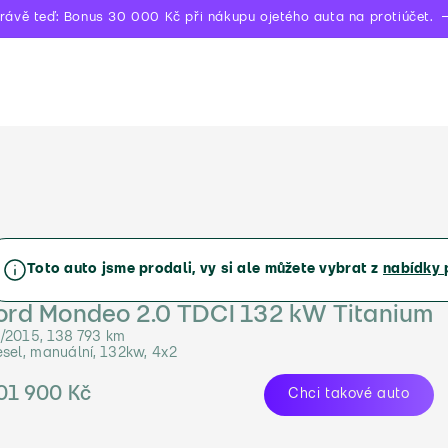
rávě teď: Bonus 30 000 Kč při nákupu ojetého auta na protiúčet.
Toto auto jsme prodali, vy si ale můžete vybrat z
nabídky 
ord Mondeo 2.0 TDCI 132 kW Titanium
/2015, 138 793 km
esel, manuální, 132kw, 4x2
01 900 Kč
Chci takové auto