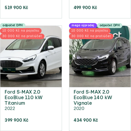
519 900 Kč
499 900 Kč
odpočet DPH
mega výprodej
odpočet DPH
10 000 Kč na pojistku
10 000 Kč na pojistku
30 000 Kč na protiúčet
30 000 Kč na protiúčet
Ford S-MAX 2.0
Ford S-MAX 2.0
EcoBlue 110 kW
EcoBlue 140 kW
Titanium
Vignale
2022
2020
399 900 Kč
434 900 Kč