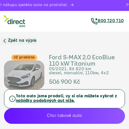
nákupu ojetého auta na protiúčet.
Prá
800 720 710
Zpět na výpis
Ford S-MAX 2.0 EcoBlue
Již prodáno
110 kW Titanium
05/2021, 86 820 km
diesel, manuální, 110kw, 4x2
506 900 Kč
Toto auto jsme prodali, vy si ale můžete vybrat z
nabídky podobných aut níže.
Chci takové auto