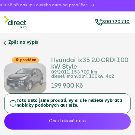
00 Kč při nákupu ojetého auta na protiúčet.
800 720 710
Zpět na výpis
Hyundai ix35 2.0 CRDI 100
Již prodáno
kW Style
09/2011, 153 700 km
diesel, manuální, 100kw, 4x2
199 900 Kč
Toto auto jsme prodali, vy si ale můžete vybrat z
nabídky podobných aut níže.
Chci takové auto