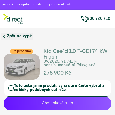
při nákupu ojetého auta na protiúčet.
800 720 710
Zpět na výpis
Kia Cee´d 1.0 T-GDi 74 kW
Již prodáno
Fresh
09/2020, 91 741 km
benzín, manuální, 74kw, 4x2
278 900 Kč
Toto auto jsme prodali, vy si ale můžete vybrat z
nabídky podobných aut níže.
Chci takové auto