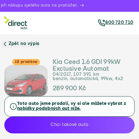
ři nákupu ojetého auta na protiúčet.
800 720 710
Zpět na výpis
Kia Ceed 1.6 GDI 99kW
Již prodáno
Exclusive Automat
04/2017, 107 391 km
benzín, automatická, 99kw, 4x2
289 900 Kč
Toto auto jsme prodali, vy si ale můžete vybrat z
nabídky podobných aut níže.
Chci takové auto