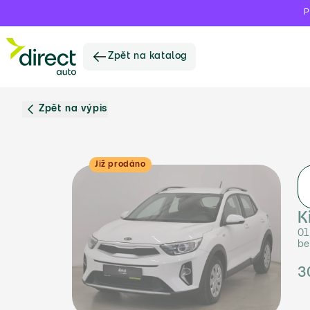
P
Zpět na katalog
Zpět na výpis
Již prodáno
K
01
be
3