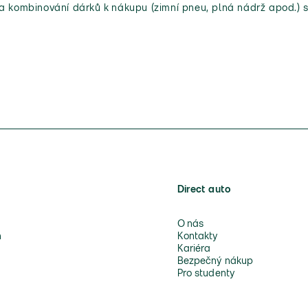
 a kombinování dárků k nákupu (zimní pneu, plná nádrž apod.) s
Direct auto
O nás
n
Kontakty
Kariéra
Bezpečný nákup
Pro studenty