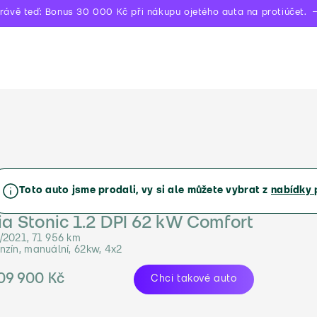
rávě teď: Bonus 30 000 Kč při nákupu ojetého auta na protiúčet.
Toto auto jsme prodali, vy si ale můžete vybrat z
nabídky 
ia Stonic 1.2 DPI 62 kW Comfort
/2021, 71 956 km
nzín, manuální, 62kw, 4x2
09 900 Kč
Chci takové auto