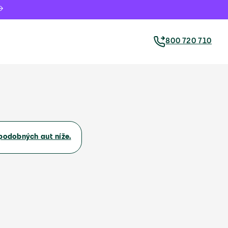
800 720 710
podobných aut níže.