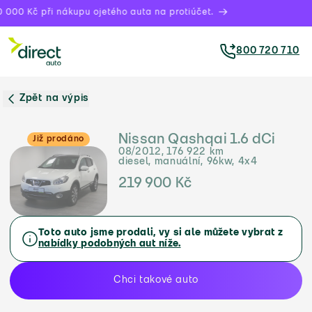
000 Kč při nákupu ojetého auta na protiúčet.
800 720 710
Zpět na výpis
Nissan Qashqai 1.6 dCi
Již prodáno
08/2012, 176 922 km
diesel, manuální, 96kw, 4x4
219 900 Kč
Toto auto jsme prodali, vy si ale můžete vybrat z
nabídky podobných aut níže.
Chci takové auto