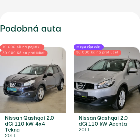
Podobná auta
mega výprodej
10 000 Kč na pojistku
30 000 Kč na protiúčet
30 000 Kč na protiúčet
Nissan Qashqai 2.0
Nissan Qashqai 2.0
dCi 110 kW 4x4
dCi 110 kW Acenta
Tekna
2011
2011