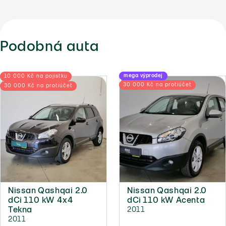
Podobná auta
mega výprodej
10 000 Kč na pojistku
30 000 Kč na protiúčet
30 000 Kč na protiúčet
Nissan Qashqai 2.0
Nissan Qashqai 2.0
dCi 110 kW 4x4
dCi 110 kW Acenta
Tekna
2011
2011