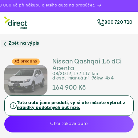
000 Kč při nákupu ojetého auta na protiúčet.
800 720 710
Zpět na výpis
Nissan Qashqai 1.6 dCi
Již prodáno
Acenta
08/2012, 177 117 km
diesel, manuální, 96kw, 4x4
164 900 Kč
Toto auto jsme prodali, vy si ale můžete vybrat z
nabídky podobných aut níže.
Chci takové auto