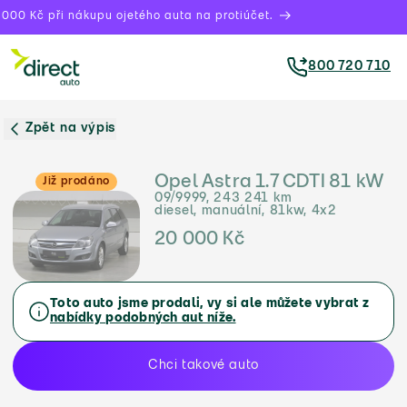
000 Kč při nákupu ojetého auta na protiúčet.
800 720 710
Zpět na výpis
Opel Astra 1.7 CDTI 81 kW
Již prodáno
09/9999, 243 241 km
diesel, manuální, 81kw, 4x2
20 000 Kč
Toto auto jsme prodali, vy si ale můžete vybrat z
nabídky podobných aut níže.
Chci takové auto