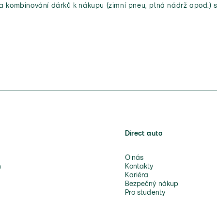
 a kombinování dárků k nákupu (zimní pneu, plná nádrž apod.) s
Direct auto
O nás
n
Kontakty
Kariéra
Bezpečný nákup
Pro studenty