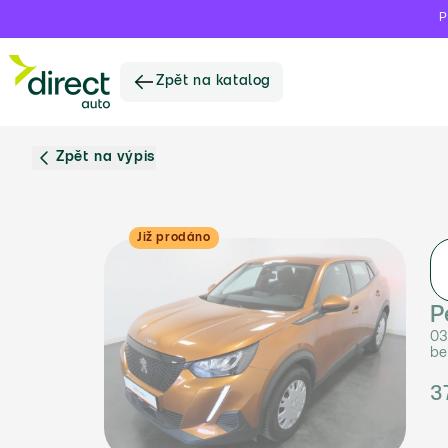
P
Zpět na katalog
Zpět na výpis
Již prodáno
P
03
be
3