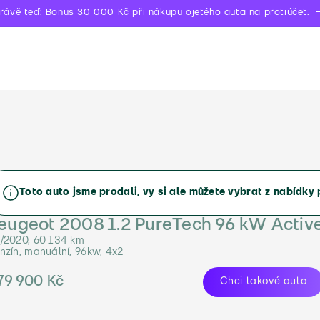
rávě teď: Bonus 30 000 Kč při nákupu ojetého auta na protiúčet.
Toto auto jsme prodali, vy si ale můžete vybrat z
nabídky 
eugeot 2008 1.2 PureTech 96 kW Activ
/2020, 60 134 km
nzín, manuální, 96kw, 4x2
79 900 Kč
Chci takové auto