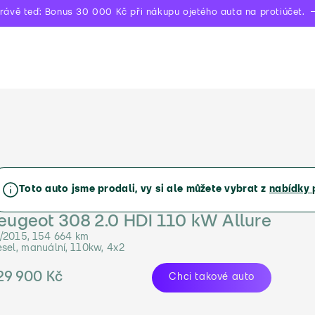
rávě teď: Bonus 30 000 Kč při nákupu ojetého auta na protiúčet.
Toto auto jsme prodali, vy si ale můžete vybrat z
nabídky 
eugeot 308 2.0 HDI 110 kW Allure
/2015, 154 664 km
esel, manuální, 110kw, 4x2
29 900 Kč
Chci takové auto