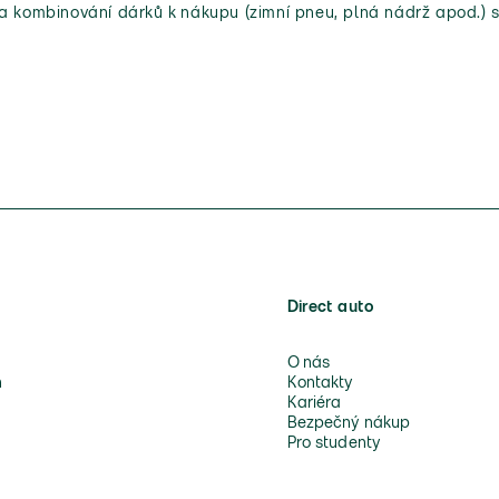
 a kombinování dárků k nákupu (zimní pneu, plná nádrž apod.) s
Direct auto
O nás
n
Kontakty
Kariéra
Bezpečný nákup
Pro studenty