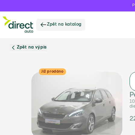
P
Zpět na katalog
Zpět na výpis
Již prodáno
P
10
di
2