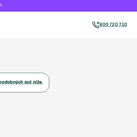
800 720 710
podobných aut níže.