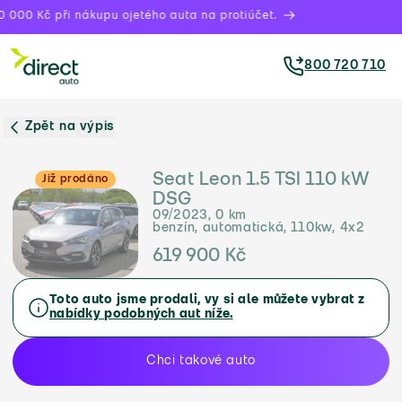
 000 Kč při nákupu ojetého auta na protiúčet.
800 720 710
Zpět na výpis
Seat Leon 1.5 TSI 110 kW
Již prodáno
DSG
09/2023, 0 km
benzín, automatická, 110kw, 4x2
619 900 Kč
Toto auto jsme prodali, vy si ale můžete vybrat z
nabídky podobných aut níže.
Chci takové auto