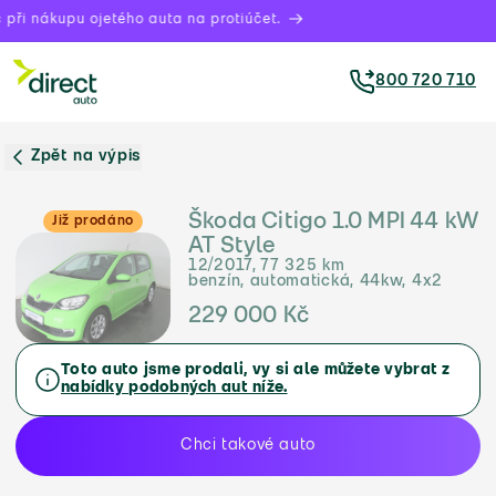
při nákupu ojetého auta na protiúčet.
800 720 710
Zpět na výpis
Škoda Citigo 1.0 MPI 44 kW
Již prodáno
AT Style
12/2017, 77 325 km
benzín, automatická, 44kw, 4x2
229 000 Kč
Toto auto jsme prodali, vy si ale můžete vybrat z
nabídky podobných aut níže.
Chci takové auto