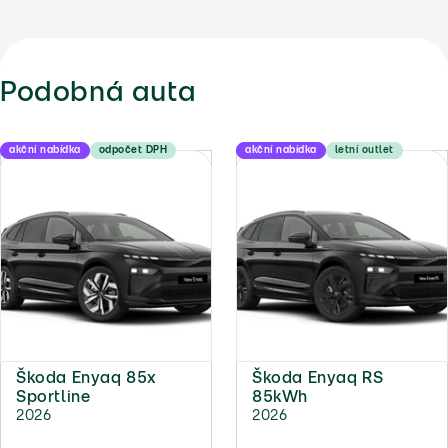
Podobná auta
akční nabídka
odpočet DPH
akční nabídka
letní outlet
Škoda Enyaq 85x
Škoda Enyaq RS
Sportline
85kWh
2026
2026