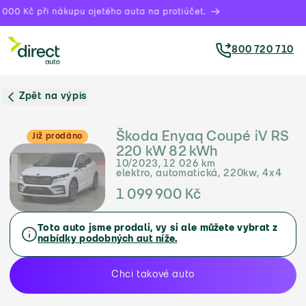
00 Kč při nákupu ojetého auta na protiúčet.
800 720 710
Zpět na výpis
Škoda Enyaq Coupé iV RS
Již prodáno
220 kW 82 kWh
10/2023, 12 026 km
elektro, automatická, 220kw, 4x4
1 099 900 Kč
Toto auto jsme prodali, vy si ale můžete vybrat z
nabídky podobných aut níže.
Chci takové auto