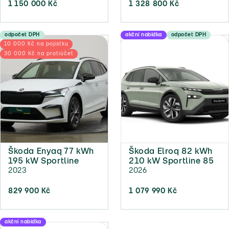
1 150 000 Kč
1 328 800 Kč
odpočet DPH
akční nabídka
odpočet DPH
10 000 Kč na pojistku
30 000 Kč na protiúčet
Škoda Enyaq 77 kWh
Škoda Elroq 82 kWh
195 kW Sportline
210 kW Sportline 85
2023
2026
829 900 Kč
1 079 990 Kč
akční nabídka