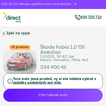
000 Kč při nákupu ojetého auta na protiúčet.
800 720 710
Zpět na výpis
Škoda Fabia 1.0 TSI
Již prodáno
Ambition
11/2022, 30 417 km
benzín, manuální, 70kw, 4x2
334 900 Kč
Toto auto jsme prodali, vy si ale můžete vybrat z
nabídky podobných aut níže.
Chci takové auto