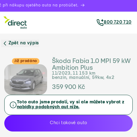
při nákupu ojetého auta na protiúčet.
800 720 710
Zpět na výpis
Škoda Fabia 1.0 MPI 59 kW
Již prodáno
Ambition Plus
11/2023, 11 153 km
benzín, manuální, 59kw, 4x2
359 900 Kč
Toto auto jsme prodali, vy si ale můžete vybrat z
nabídky podobných aut níže.
Chci takové auto