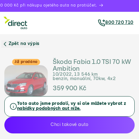
0 000 Kč při nákupu ojetého auta na protiúčet.
800 720 710
Zpět na výpis
Škoda Fabia 1.0 TSI 70 kW
Již prodáno
Ambition
10/2022, 13 546 km
benzín, manuální, 70kw, 4x2
359 900 Kč
Toto auto jsme prodali, vy si ale můžete vybrat z
nabídky podobných aut níže.
Chci takové auto