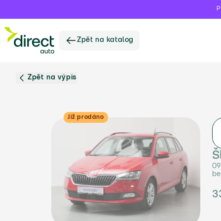
P
Zpět na katalog
Zpět na výpis
Již prodáno
Š
09
be
3