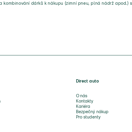
 a kombinování dárků k nákupu (zimní pneu, plná nádrž apod.) s
Direct auto
O nás
n
Kontakty
Kariéra
Bezpečný nákup
Pro studenty