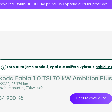
rávě teď: Bonus 30 000 Kč při nákupu ojetého auta na protiúčet.
Toto auto jsme prodali, vy si ale můžete vybrat z
nabídky 
koda Fabia 1.0 TSI 70 kW Ambition Plu
/2022, 25 174 km
nzín, manuální, 70kw, 4x2
34 900 Kč
Chci takové auto