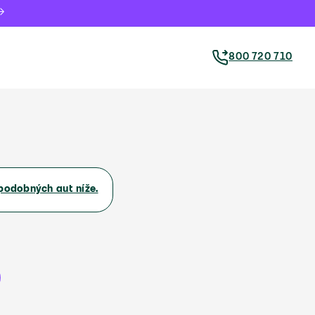
800 720 710
podobných aut níže.
s