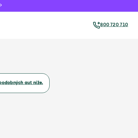
800 720 710
podobných aut níže.