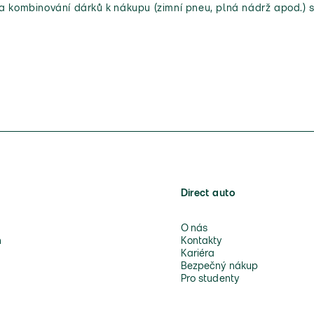
 a kombinování dárků k nákupu (zimní pneu, plná nádrž apod.) s
Direct auto
O nás
n
Kontakty
Kariéra
Bezpečný nákup
Pro studenty