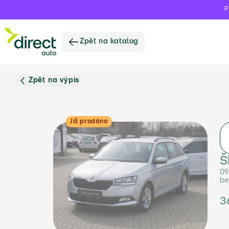
P
Zpět na katalog
Zpět na výpis
Již prodáno
Š
09
be
3