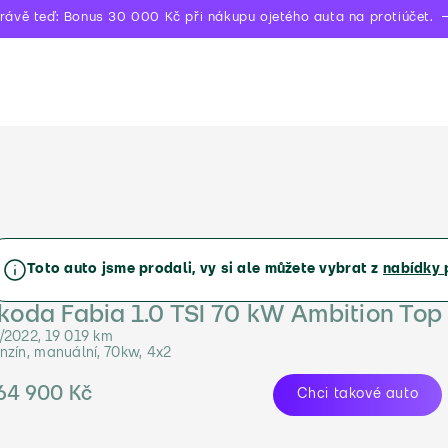
rávě teď: Bonus 30 000 Kč při nákupu ojetého auta na protiúčet.
Toto auto jsme prodali, vy si ale můžete vybrat z
nabídky 
koda Fabia 1.0 TSI 70 kW Ambition Top
/2022, 19 019 km
nzín, manuální, 70kw, 4x2
64 900 Kč
Chci takové auto