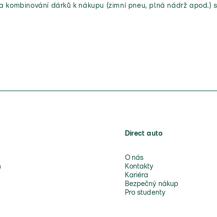
 a kombinování dárků k nákupu (zimní pneu, plná nádrž apod.) s
Direct auto
O nás
n
Kontakty
Kariéra
Bezpečný nákup
Pro studenty