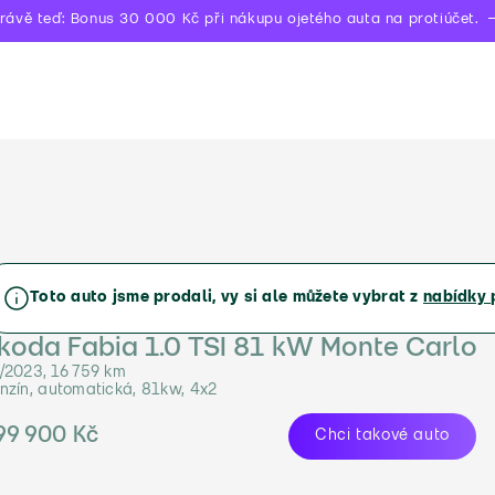
rávě teď: Bonus 30 000 Kč při nákupu ojetého auta na protiúčet.
Toto auto jsme prodali, vy si ale můžete vybrat z
nabídky 
koda Fabia 1.0 TSI 81 kW Monte Carlo
/2023, 16 759 km
nzín, automatická, 81kw, 4x2
99 900 Kč
Chci takové auto