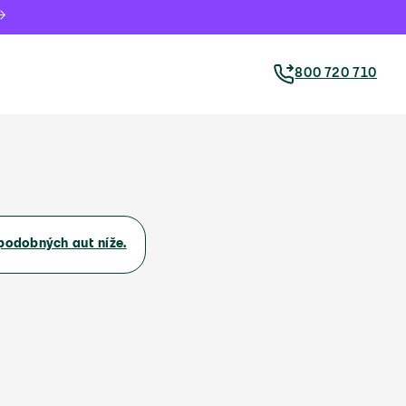
800 720 710
podobných aut níže.