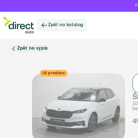
P
Zpět na katalog
Zpět na výpis
Již prodáno
Š
10
be
4