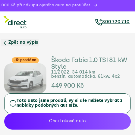
000 Kč při nákupu ojetého auta na protiúčet.
800 720 710
Zpět na výpis
Škoda Fabia 1.0 TSI 81 kW
Již prodáno
Style
11/2022, 34 014 km
benzín, automatická, 81kw, 4x2
449 900 Kč
Toto auto jsme prodali, vy si ale můžete vybrat z
nabídky podobných aut níže.
Chci takové auto