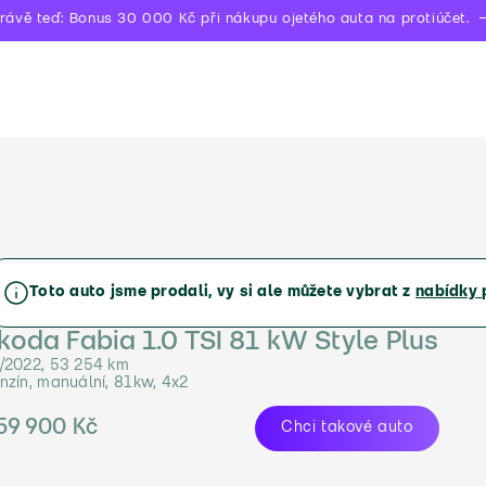
rávě teď: Bonus 30 000 Kč při nákupu ojetého auta na protiúčet.
Toto auto jsme prodali, vy si ale můžete vybrat z
nabídky 
koda Fabia 1.0 TSI 81 kW Style Plus
/2022, 53 254 km
nzín, manuální, 81kw, 4x2
59 900 Kč
Chci takové auto