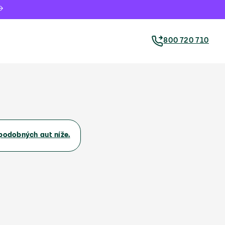
800 720 710
podobných aut níže.