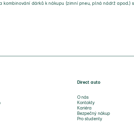
 a kombinování dárků k nákupu (zimní pneu, plná nádrž apod.) s
Direct auto
O nás
n
Kontakty
Kariéra
Bezpečný nákup
Pro studenty