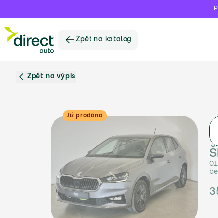
P
Zpět na katalog
Zpět na výpis
Již prodáno
Š
01
be
3