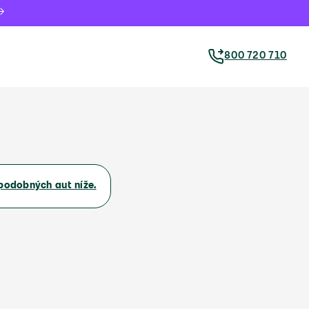
800 720 710
podobných aut níže.