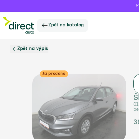
P
Zpět na katalog
Zpět na výpis
Již prodáno
Š
01
be
3