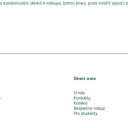
 a kombinování dárků k nákupu (zimní pneu, plná nádrž apod.) s
Direct auto
O nás
n
Kontakty
Kariéra
Bezpečný nákup
Pro studenty