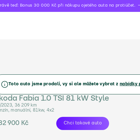
rávě teď: Bonus 30 000 Kč při nákupu ojetého auta na protiúčet.
Toto auto jsme prodali, vy si ale můžete vybrat z
nabídky 
koda Fabia 1.0 TSI 81 kW Style
/2023, 36 209 km
nzín, manuální, 81kw, 4x2
82 900 Kč
Chci takové auto