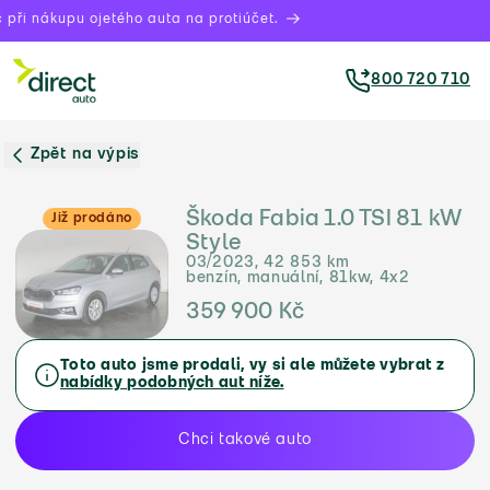
při nákupu ojetého auta na protiúčet.
800 720 710
Zpět na výpis
Škoda Fabia 1.0 TSI 81 kW
Již prodáno
Style
03/2023, 42 853 km
benzín, manuální, 81kw, 4x2
359 900 Kč
Toto auto jsme prodali, vy si ale můžete vybrat z
nabídky podobných aut níže.
Chci takové auto