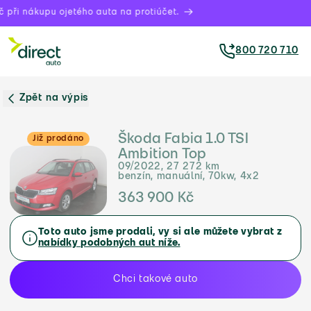
 při nákupu ojetého auta na protiúčet.
800 720 710
Zpět na výpis
Škoda Fabia 1.0 TSI
Již prodáno
Ambition Top
09/2022, 27 272 km
benzín, manuální, 70kw, 4x2
363 900 Kč
Toto auto jsme prodali, vy si ale můžete vybrat z
nabídky podobných aut níže.
Chci takové auto