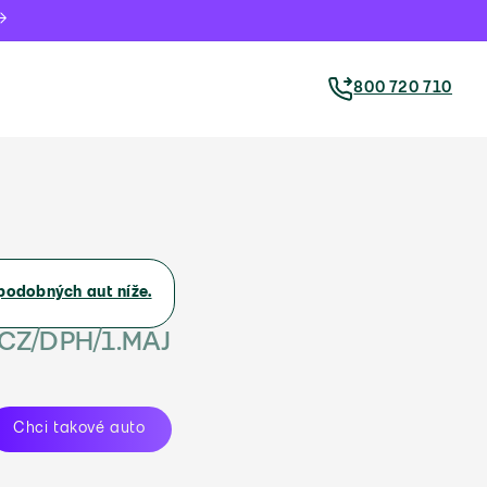
800 720 710
podobných aut níže.
/CZ/DPH/1.MAJ
Chci takové auto