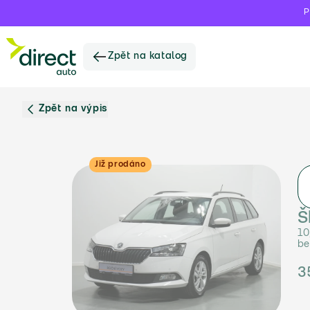
P
Zpět na katalog
Zpět na výpis
Již prodáno
Š
10
be
3