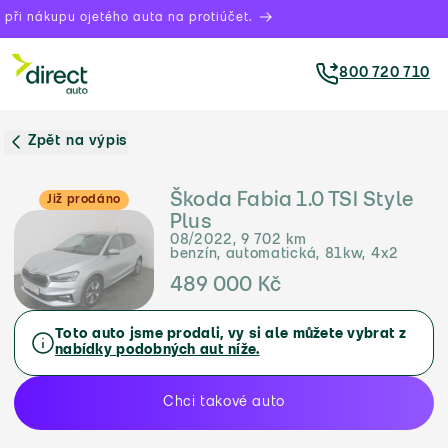
při nákupu ojetého auta na protiúčet.
800 720 710
Zpět na výpis
Škoda Fabia 1.0 TSI Style
Již prodáno
Plus
08/2022, 9 702 km
benzín, automatická, 81kw, 4x2
489 000 Kč
Toto auto jsme prodali, vy si ale můžete vybrat z
nabídky podobných aut níže.
Chci takové auto