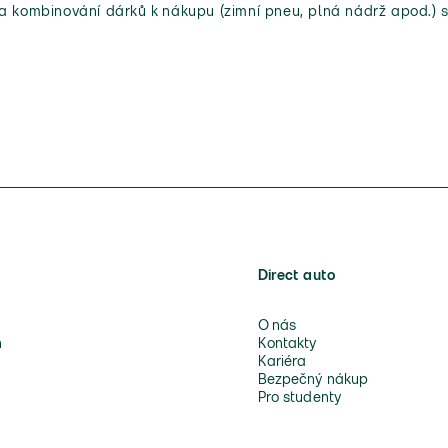
 a kombinování dárků k nákupu (zimní pneu, plná nádrž apod.) s
Direct auto
O nás
n
Kontakty
Kariéra
Bezpečný nákup
Pro studenty