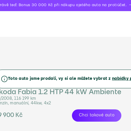
rávě teď: Bonus 30 000 Kč při nákupu ojetého auta na protiúčet.
Toto auto jsme prodali, vy si ale můžete vybrat z
nabídky 
koda Fabia 1.2 HTP 44 kW Ambiente
/2008, 116 199 km
nzín, manuální, 44kw, 4x2
9 900 Kč
Chci takové auto