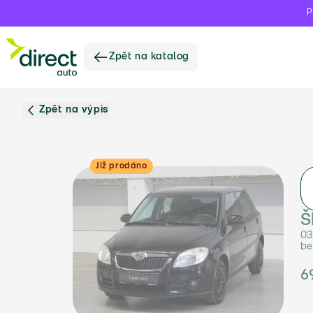
P
Zpět na katalog
Zpět na výpis
Již prodáno
Š
03
be
6