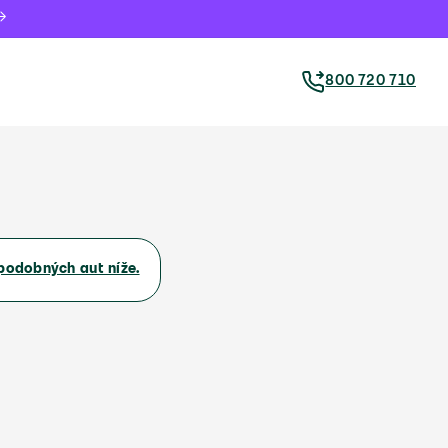
800 720 710
podobných aut níže.