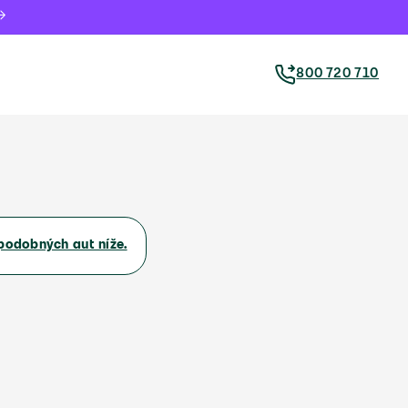
800 720 710
podobných aut níže.