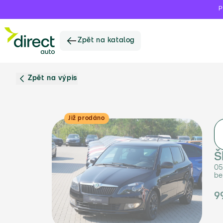
P
Zpět na katalog
Zpět na výpis
Již prodáno
Š
05
be
9