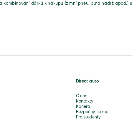
 a kombinování dárků k nákupu (zimní pneu, plná nádrž apod.) s
Direct auto
O nás
n
Kontakty
Kariéra
Bezpečný nákup
Pro studenty