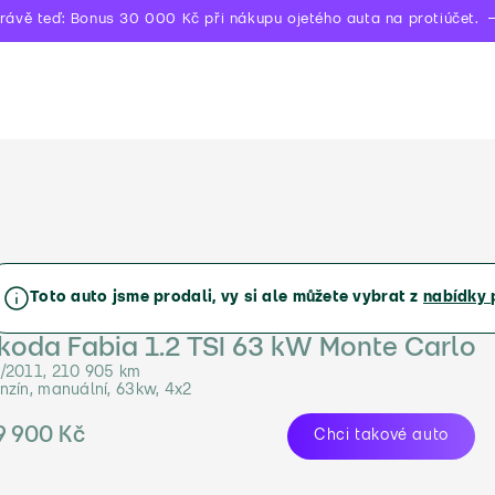
rávě teď: Bonus 30 000 Kč při nákupu ojetého auta na protiúčet.
Toto auto jsme prodali, vy si ale můžete vybrat z
nabídky 
koda Fabia 1.2 TSI 63 kW Monte Carlo
/2011, 210 905 km
nzín, manuální, 63kw, 4x2
9 900 Kč
Chci takové auto