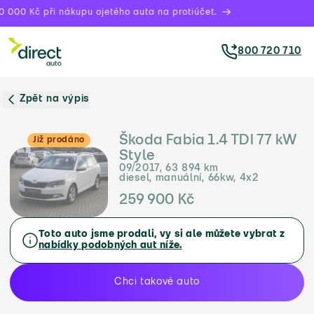
 000 Kč při nákupu ojetého auta na protiúčet.
800 720 710
Zpět na výpis
Škoda Fabia 1.4 TDI 77 kW
Již prodáno
Style
09/2017, 63 894 km
diesel, manuální, 66kw, 4x2
259 900 Kč
Toto auto jsme prodali, vy si ale můžete vybrat z
nabídky podobných aut níže.
Chci takové auto