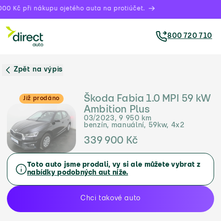
00 Kč při nákupu ojetého auta na protiúčet.
800 720 710
Zpět na výpis
Škoda Fabia 1.0 MPI 59 kW
Již prodáno
Ambition Plus
03/2023, 9 950 km
benzín, manuální, 59kw, 4x2
339 900 Kč
Toto auto jsme prodali, vy si ale můžete vybrat z
nabídky podobných aut níže.
Chci takové auto