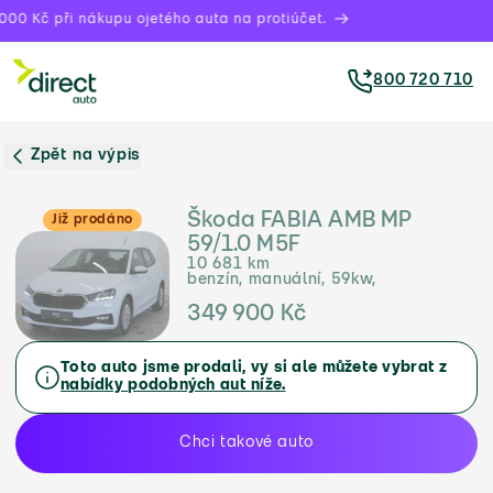
00 Kč při nákupu ojetého auta na protiúčet.
800 720 710
Zpět na výpis
Škoda FABIA AMB MP
Již prodáno
59/1.0 M5F
10 681 km
benzín, manuální, 59kw,
349 900 Kč
Toto auto jsme prodali, vy si ale můžete vybrat z
nabídky podobných aut níže.
Chci takové auto