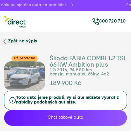
nákupu ojetého auta na protiúčet.
Prá
800 720 710
Zpět na výpis
Škoda FABIA COMBI 1.2 TSI
Již prodáno
66 kW Ambition plus
12/2016, 94 580 km
benzín, manuální, 66kw, 4x2
189 900 Kč
Toto auto jsme prodali, vy si ale můžete vybrat z
nabídky podobných aut níže.
Chci takové auto