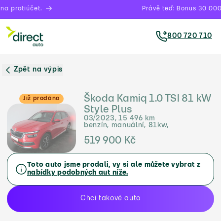
a protiúčet.
Právě teď: Bonus 30 000 
800 720 710
Zpět na výpis
Škoda Kamiq 1.0 TSI 81 kW
Již prodáno
Style Plus
03/2023, 15 496 km
benzín, manuální, 81kw,
519 900 Kč
Toto auto jsme prodali, vy si ale můžete vybrat z
nabídky podobných aut níže.
Chci takové auto