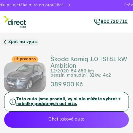
kupu ojetého auta na protiúčet.
Právě
800 720 710
Zpět na výpis
Škoda Kamiq 1.0 TSI 81 kW
Již prodáno
Ambition
12/2020, 54 653 km
benzín, manuální, 81kw, 4x2
389 900 Kč
Toto auto jsme prodali, vy si ale můžete vybrat z
nabídky podobných aut níže.
Chci takové auto