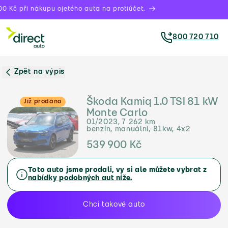
0 Kč při nákupu ojetého auta na protiúčet.
800 720 710
Zpět na výpis
Škoda Kamiq 1.0 TSI 81 kW
Již prodáno
Monte Carlo
01/2023, 7 262 km
benzín, manuální, 81kw, 4x2
539 900 Kč
Toto auto jsme prodali, vy si ale můžete vybrat z
nabídky podobných aut níže.
Chci takové auto