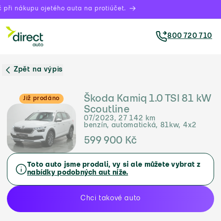
při nákupu ojetého auta na protiúčet.
800 720 710
Zpět na výpis
Škoda Kamiq 1.0 TSI 81 kW
Již prodáno
Scoutline
07/2023, 27 142 km
benzín, automatická, 81kw, 4x2
599 900 Kč
Toto auto jsme prodali, vy si ale můžete vybrat z
nabídky podobných aut níže.
Chci takové auto