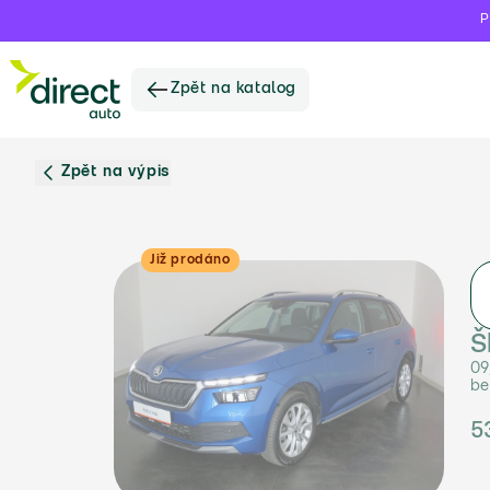
P
Zpět na katalog
Zpět na výpis
Již prodáno
Š
09
be
5