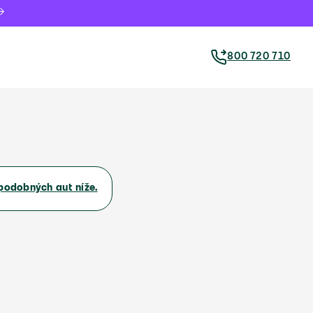
800 720 710
podobných aut níže.