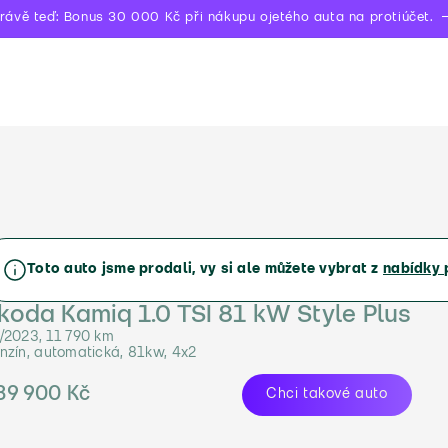
rávě teď: Bonus 30 000 Kč při nákupu ojetého auta na protiúčet.
Toto auto jsme prodali, vy si ale můžete vybrat z
nabídky 
koda Kamiq 1.0 TSI 81 kW Style Plus
/2023, 11 790 km
nzín, automatická, 81kw, 4x2
39 900 Kč
Chci takové auto