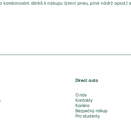
 a kombinování dárků k nákupu (zimní pneu, plná nádrž apod.) s
Direct auto
O nás
n
Kontakty
Kariéra
Bezpečný nákup
Pro studenty