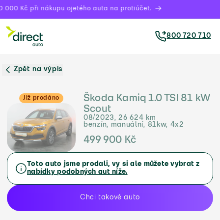
 000 Kč při nákupu ojetého auta na protiúčet.
800 720 710
Zpět na výpis
Škoda Kamiq 1.0 TSI 81 kW
Již prodáno
Scout
08/2023, 26 624 km
benzín, manuální, 81kw, 4x2
499 900 Kč
Toto auto jsme prodali, vy si ale můžete vybrat z
nabídky podobných aut níže.
Chci takové auto