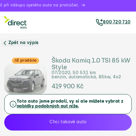
 při nákupu ojetého auta na protiúčet.
800 720 710
Zpět na výpis
Škoda Kamiq 1.0 TSI 85 kW
Již prodáno
Style
07/2020, 50 531 km
benzín, automatická, 85kw, 4x2
419 900 Kč
Toto auto jsme prodali, vy si ale můžete vybrat z
nabídky podobných aut níže.
Chci takové auto