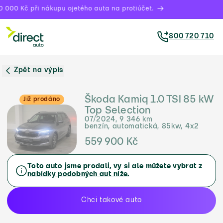
 000 Kč při nákupu ojetého auta na protiúčet.
800 720 710
Zpět na výpis
Škoda Kamiq 1.0 TSI 85 kW
Již prodáno
Top Selection
07/2024, 9 346 km
benzín, automatická, 85kw, 4x2
559 900 Kč
Toto auto jsme prodali, vy si ale můžete vybrat z
nabídky podobných aut níže.
Chci takové auto